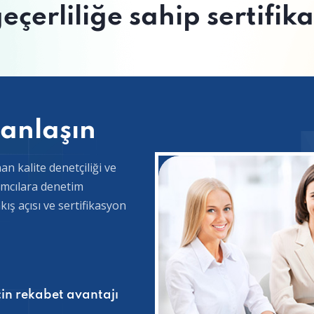
eçerliliğe sahip sertifik
anlaşın
n kalite denetçiliği ve
lımcılara denetim
akış açısı ve sertifikasyon
çin rekabet avantajı