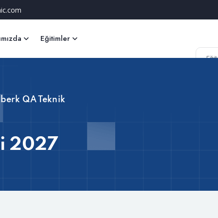
ic.com
ımızda
Eğitimler
a
lberk QA Teknik
i 2027